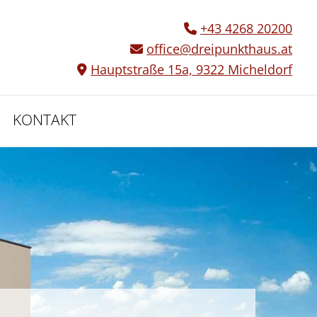
+43 4268 20200

office@dreipunkthaus.at

Hauptstraße 15a,
9322
Micheldorf

KONTAKT